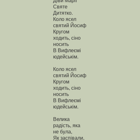
Діви Марії
Святе
Дитятко.
Коло ясел
святий Йосиф
Кругом
ходить, сіно
носить
В Вифлеємі
юдейськім.
Коло ясел
святий Йосиф
Кругом
ходить, сіно
носить
В Вифлеємі
юдейськім.
Велика
радість, яка
не була,
Як заспівали,