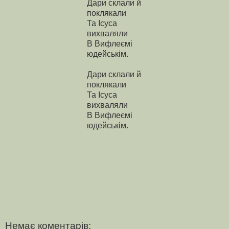
Дари склали й
поклякали
Та Ісуса
вихваляли
В Вифлеємі
юдейськім.
Дари склали й
поклякали
Та Ісуса
вихваляли
В Вифлеємі
юдейськім.
Немає коментарів: