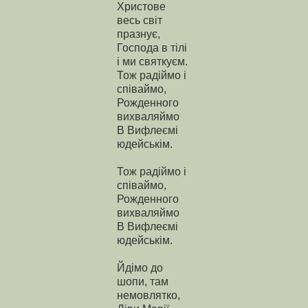
Христове
весь світ
празнує,
Господа в тілі
і ми святкуєм.
Тож радіймо і
співаймо,
Рожденного
вихваляймо
В Вифлеємі
юдейськім.
Тож радіймо і
співаймо,
Рожденного
вихваляймо
В Вифлеємі
юдейськім.
Йдімо до
шопи, там
немовлятко,