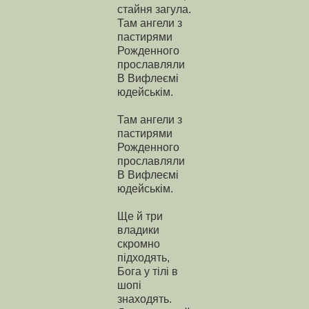
стайня загула.
Там ангели з
пастирями
Рожденного
прославляли
В Вифлеємі
юдейськім.
Там ангели з
пастирями
Рожденного
прославляли
В Вифлеємі
юдейськім.
Ще й три
владики
скромно
підходять,
Бога у тілі в
шопі
знаходять.