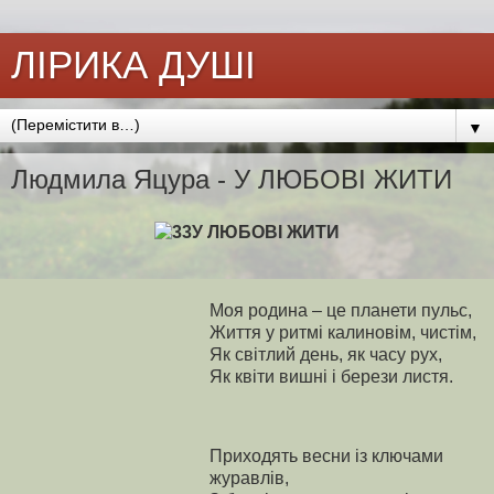
ЛІРИКА ДУШІ
▼
Людмила Яцура - У ЛЮБОВІ ЖИТИ
У ЛЮБОВІ ЖИТИ
Моя родина – це планети пульс,
Життя у ритмі калиновім, чистім,
Як світлий день, як часу рух,
Як квіти вишні і берези листя.
Приходять весни із ключами
журавлів,