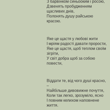
З барвінком синьооким і росою,
Дзвенять пробудженням
щасливих днів,
Полонять душу райською
красою.
Яке це щастя у любові жити
І мріям радості давати прорости,
Яке це щастя, щоб теплом своїм
зігріти,
У світ добра щоб за собою
повести,
Віддати те, від чого душі красно,
–
Найбільше дивовижне почуття,
Коли так легко, зрозуміло, ясно
І повним келихом наповнене
життя.