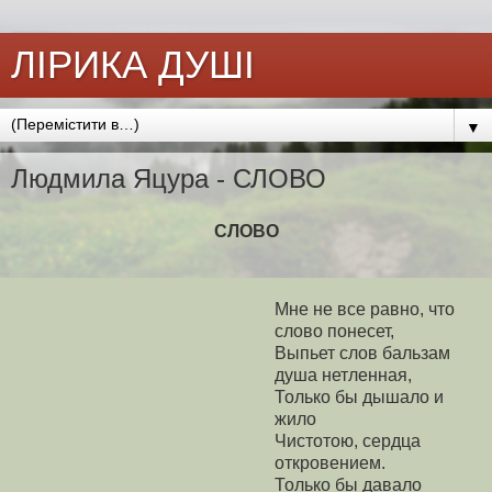
ЛІРИКА ДУШІ
▼
Людмила Яцура - СЛОВО
СЛОВО
Мне не все равно, что
слово понесет,
Выпьет слов бальзам
душа нетленная,
Только бы дышало и
жило
Чистотою, сердца
откровением.
Только бы давало