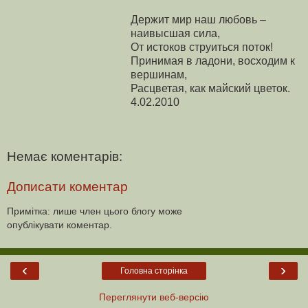
Держит мир наш любовь –
наивысшая сила,
От истоков струиться поток!
Принимая в ладони, восходим к
вершинам,
Расцветая, как майский цветок.
4.02.2010
Немає коментарів:
Дописати коментар
Примітка: лише член цього блогу може
опублікувати коментар.
‹
›
Головна сторінка
Переглянути веб-версію