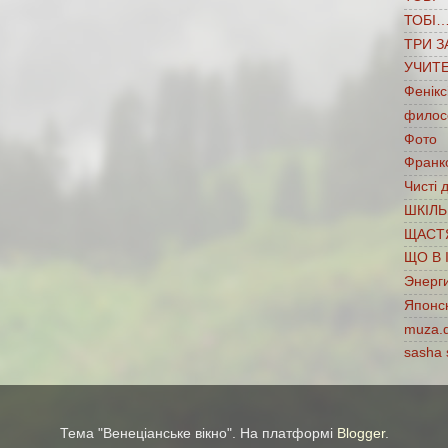
ТОБІ
ТРИ З
УЧИТ
Фенікс
филос
Фото
Франко
Чисті 
ШКІЛЬ
ЩАСТ
ЩО В 
Энерг
Японс
muza.
sasha 
Тема "Венеціанське вікно". На платформі
Blogger
.