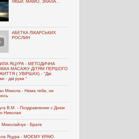
ЯКБИ, МАМО, ЗНАЛА...
АБЕТКА ЛІКАРСЬКИХ
РОСЛИН
ИЛА ЯЦУРА - МЕТОДИЧНА
ОБКА МАСАЖУ ДІТЯМ ПЕРШОГО
ЖИТТЯ ( УВІРШАХ) - "Дві
и - дві руки "
н Микола - Нема тебе, не
аюсь
га В.М. - Поздравление с Днем
го Николая
 Миколайчук - Брате
ла Яцура - МОЄМУ КРАЮ