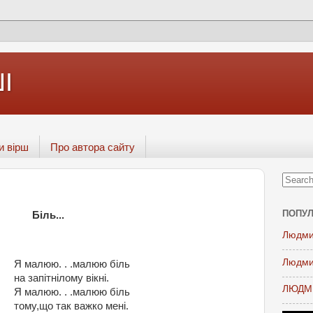
І
и вірш
Про автора сайту
ПОПУЛ
Біль...
Людми
Людми
Я малюю. . .малюю біль
на запітнілому вікні.
ЛЮДМИ
Я малюю. . .малюю біль
тому,що так важко мені.