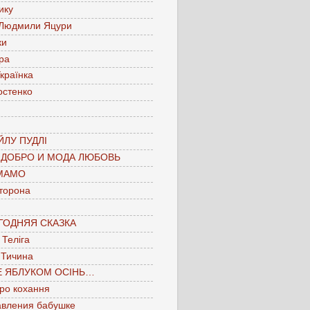
ику
 Людмили Яцури
ки
ра
країнка
остенко
ЛУ ПУДЛІ
 ДОБРО И МОДА ЛЮБОВЬ
МАМО
торона
ГОДНЯЯ СКАЗКА
Теліга
 Тичина
Е ЯБЛУКОМ ОСІНЬ…
про кохання
авления бабушке