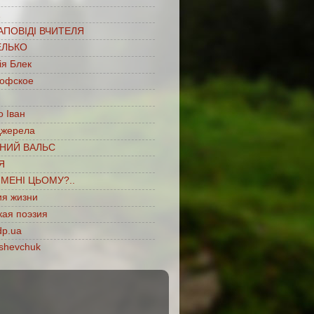
…
АПОВІДІ ВЧИТЕЛЯ
ЕЛЬКО
ія Блек
офское
 Іван
джерела
НИЙ ВАЛЬС
Я
ІМЕНІ ЦЬОМУ?..
ия жизни
кая поэзия
dp.ua
shevchuk