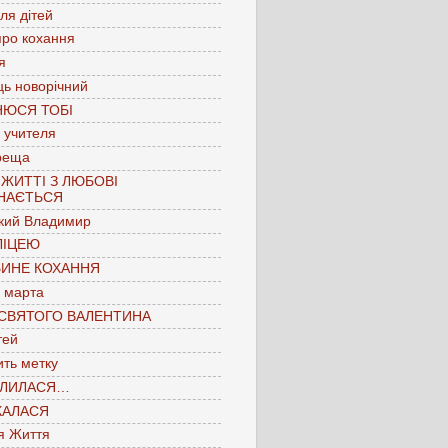
для дітей
про кохання
я
ць новорічний
НЮСЯ ТОБІ
 учителя
реща
 ЖИТТІ З ЛЮБОВІ
НАЄТЬСЯ
кий Владимир
ЛІЦЕЮ
БИНЕ КОХАННЯ
 марта
 СВЯТОГО ВАЛЕНТИНА
тей
ть метку
ЛИЛАСЯ…
КАЛАСЯ
я Життя