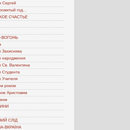
н Сергей
рожитый год…
КОЕ СЧАСТЬЕ
А-ВОГОНЬ
м
м Захисника
м народження
м Св. Валентина
м Студента
м Учителя
им роком
вом Христовим
леєм
ЧИНИ
ИЙ СЛІД
А-ВКРАЇНА