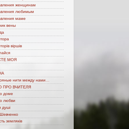
авления женщинам
авления любимым
авления маме
ник вены
да
втора
торів віршів
пайся
СТЕ МОЯ
НА
ряные нити между нами…
О ПРО ВЧИТЕЛЯ
 о доме
 о любви
 душі
 Шевченко
сть земляків