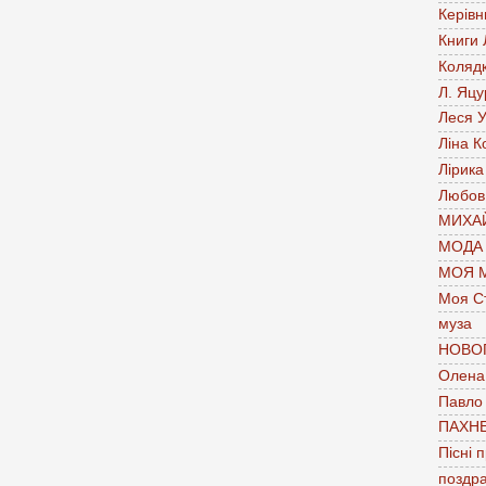
Керівн
Книги
Коляд
Л. Яцу
Леся У
Ліна К
Лірика
Любов
МИХАЙ
МОДА
МОЯ 
Моя С
муза
НОВО
Олена 
Павло
ПАХН
Пісні 
поздр