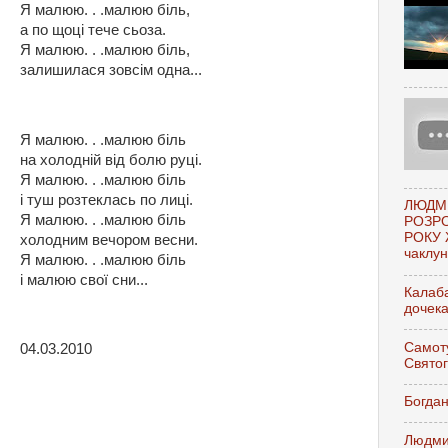
Я малюю. . .малюю біль,
а по щоці тече сьоза.
Я малюю. . .малюю біль,
залишилася зовсім одна...
Я малюю. . .малюю біль
на холодній від болю руці.
Я малюю. . .малюю біль
і туш розтеклась по лиці.
ЛЮДМ
Я малюю. . .малюю біль
РОЗР
РОКУ 
холодним вечором весни.
чаклунк
Я малюю. . .малюю біль
і малюю свої сни...
Калаба
дочек
Самоту
04.03.2010
Свято
Богдан
Людми