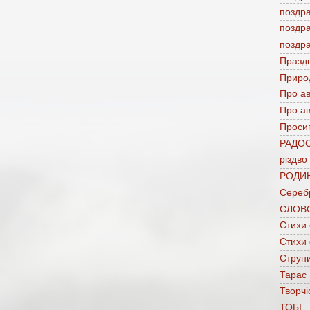
поздр
поздр
поздр
Празд
Приро
Про а
Про ав
Проси
РАДО
різдво
РОДИ
Сереб
СЛОВ
Стихи
Стихи
Струни
Тарас
Творчі
ТОБІ