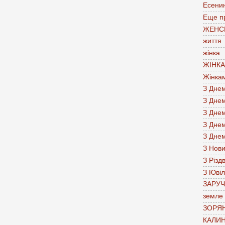
Есени
Еще п
ЖЕНС
життя
жінка
ЖІНК
Жінка
З Дне
З Дне
З Дне
З Дне
З Дне
З Нов
З Різд
З Юві
ЗАРУ
земле
ЗОРЯН
КАЛИН