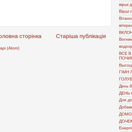
вірші 
Вірші 
Вітанн
вітере
ВКЛО
оловна сторінка
Старіша публікація
Вогник
водох
арі (Atom)
ВСЕ В
ПОЧИ
Высоц
ГІМН 
ГОЛУ
День 8
ДЕНЬ
Для ді
Добави
ДОМО
ДОЧЕ
Енергі