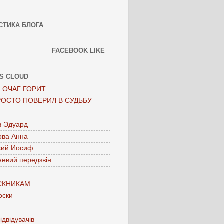
СТИКА БЛОГА
FACEBOOK LIKE
S CLOUD
 ОЧАГ ГОРИТ
РОСТО ПОВЕРИЛ В СУДЬБУ
а
в Эдуард
ова Анна
кий Иосиф
невий передзвін
СКНИКАМ
оски
ідвідувачів