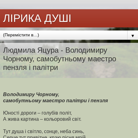
ЛІРИКА ДУШІ
▼
Людмила Яцура - Володимиру
Чорному, самобутньому маестро
пензля і палітри
Володимиру Чорному,
самобутньому маестро палітри і пензля
Юності дороги – голубів політ,
А жива картина – кольоровий світ.
Тут душа і світло, сонце, неба синь,
Серце тут привітне, краю пісня мрій.