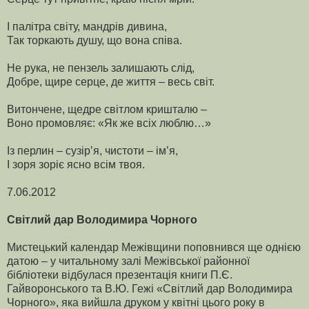
І палітра світу, мандрів дивина,
Так торкають душу, що вона співа.
Не рука, не пензель залишають слід,
Добре, щире серце, де життя – весь світ.
Витончене, щедре світлом кришталю –
Воно промовляє: «Як же всіх люблю…»
Із перлин – сузір’я, чистоти – ім’я,
І зоря зоріє ясно всім твоя.
7.06.2012
Світлий дар Володимира Чорного
Мистецький календар Межівщини поповнився ще однією
датою – у читальному залі Межівської районної
бібліотеки відбулася презентація книги П.Є.
Гайворонського та В.Ю. Гежі «Світлий дар Володимира
Чорного», яка вийшла друком у квітні цього року в