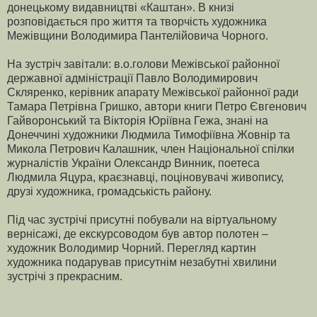
донецькому видавництві «Каштан». В книзі
розповідається про життя та творчість художника
Межівщини Володимира Пантелійовича Чорного.
На зустріч завітали: в.о.голови Межівської районної
державної адміністрації Павло Володимирович
Скляренко, керівник апарату Межівської районної ради
Тамара Петрівна Гришко, автори книги Петро Євгенович
Гайворонський та Вікторія Юріївна Гежа, знані на
Донеччині художники Людмила Тимофіївна Жовнір та
Микола Петрович Калашник, член Національної спілки
журналістів України Олександр Винник, поетеса
Людмила Яцура, краєзнавці, поціновувачі живопису,
друзі художника, громадськість району.
Під час зустрічі присутні побували на віртуальному
вернісажі, де екскурсоводом був автор полотен –
художник Володимир Чорний. Перегляд картин
художника подарував присутнім незабутні хвилини
зустрічі з прекрасним.