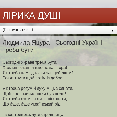
ЛІРИКА ДУШІ
▼
Людмила Яцура - Сьогодні Україні
треба бути
Сьогодні Україні треба бути,
Хвилин чекання вже нема! Пора!
Як треба нам здолати час цей лютий,
Розквітнути щоб потім із добра!
Як треба розум й духу міць з’єднати,
Щоб волі найчистіший був політ!
Як треба жити і в житті цім знати,
Що буде, буде український рід.
І знов тривога, чути стрілянину,