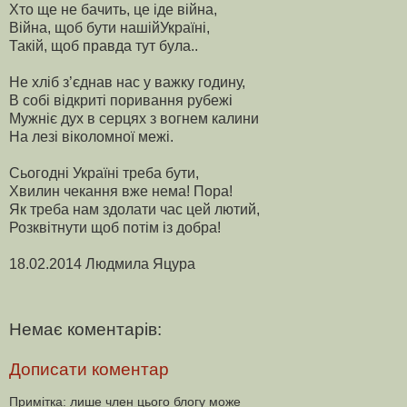
Хто ще не бачить, це іде війна,
Війна, щоб бути нашійУкраїні,
Такій, щоб правда тут була..
Не хліб з’єднав нас у важку годину,
В собі відкриті поривання рубежі
Мужніє дух в серцях з вогнем калини
На лезі віколомної межі.
Сьогодні Україні треба бути,
Хвилин чекання вже нема! Пора!
Як треба нам здолати час цей лютий,
Розквітнути щоб потім із добра!
18.02.2014 Людмила Яцура
Немає коментарів:
Дописати коментар
Примітка: лише член цього блогу може