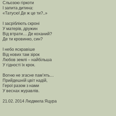
Сльозою гіркоти
І запита дитина:
«Татусю! Де ж це ти?..»
І засрібліють скроні
У матерів, дружин
Від втрати… Де коханий?
Де ти кровинко, син?
І небо яскравіше
Від нових там зірок
Любов землі – найбільша
У гідності їх крок.
Вогню не згасне пам’ять…
Прийдешній цвіт надій,
Герої разом з нами
У веснах журавлів.
21.02. 2014 Людмила Яцура