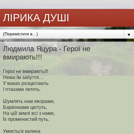
ЛІРИКА ДУШІ
▼
Людмила Яцура - Герої не
вмирають!!!
Герої не вмирають!!!
Нема їм забуття…
У маках розцвітають
І птахами летять.
Шумлять нам яворами,
Барвінками цвітуть,
На цій землі всі з нами,
Їх променистий путь.
Умиється калина