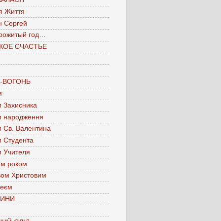
я Життя
н Сергей
рожитый год…
КОЕ СЧАСТЬЕ
А-ВОГОНЬ
м
м Захисника
м народження
м Св. Валентина
м Студента
м Учителя
им роком
вом Христовим
леєм
ЧИНИ