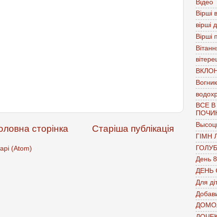
Відео
Вірші в
вірші 
Вірші 
Вітанн
вітере
ВКЛО
Вогник
водох
ВСЕ В
ПОЧИ
Высоц
оловна сторінка
Старіша публікація
ГІМН 
ГОЛУ
арі (Atom)
День 8
ДЕНЬ
Для ді
Добави
ДОМО
ДОЧЕ