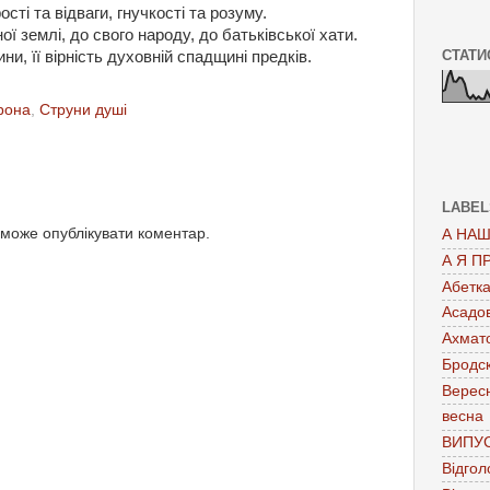
сті та відваги, гнучкості та розуму.
ї землі, до свого народу, до батьківської хати.
СТАТИ
и, її вірність духовній спадщині предків.
рона
,
Струни душі
LABEL
 може опублікувати коментар.
А НАШ
А Я П
Абетк
Асадо
Ахмат
Бродс
Верес
весна
ВИПУ
Відгол