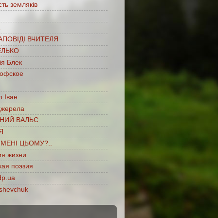
сть земляків
…
АПОВІДІ ВЧИТЕЛЯ
ЕЛЬКО
ія Блек
офское
 Іван
джерела
НИЙ ВАЛЬС
Я
ІМЕНІ ЦЬОМУ?..
ия жизни
кая поэзия
dp.ua
shevchuk