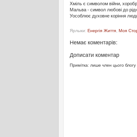
Хміль є символом війни, хоробро
Мальва - символ любові до рідно
Уособлює духовне коріння людин
Ярлыки:
Енергія Життя
,
Моя Сто
Немає коментарів:
Дописати коментар
Примітка: лише член цього блогу