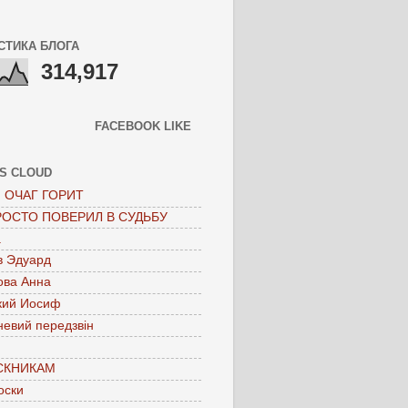
СТИКА БЛОГА
314,917
FACEBOOK LIKE
S CLOUD
 ОЧАГ ГОРИТ
РОСТО ПОВЕРИЛ В СУДЬБУ
а
в Эдуард
ова Анна
кий Иосиф
невий передзвін
СКНИКАМ
оски