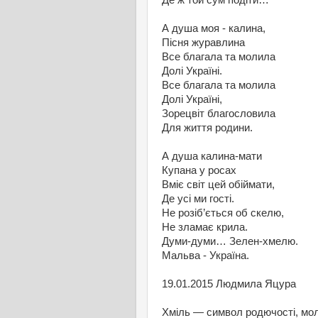
Де ж той сум подіти…
А душа моя - калина,
Пісня журавлина
Все благала та молила
Долі Україні.
Все благала та молила
Долі Україні,
Зорецвіт благословила
Для життя родини.
А душа калина-мати
Купана у росах
Вміє світ цей обіймати,
Де усі ми гості.
Не розіб’ється об скелю,
Не зламає крила.
Думи-думи… Зелен-хмелю.
Мальва - Україна.
19.01.2015 Людмила Яцура
Хміль — символ родючості, мол