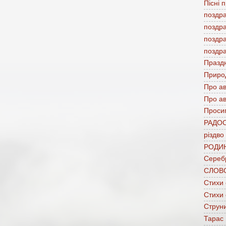
Пісні 
поздр
поздр
поздр
поздр
Празд
Приро
Про а
Про ав
Проси
РАДО
різдво
РОДИ
Сереб
СЛОВ
Стихи
Стихи
Струни
Тарас