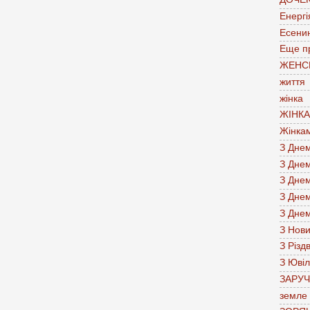
Енергі
Есени
Еще п
ЖЕНС
життя
жінка
ЖІНК
Жінка
З Дне
З Дне
З Дне
З Дне
З Дне
З Нов
З Різд
З Юві
ЗАРУ
земле