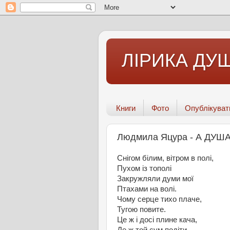
ЛІРИКА ДУШ
Книги
Фото
Опублікуват
Людмила Яцура - А ДУШ
Снігом білим, вітром в полі,
Пухом із тополі
Закружляли думи мої
Птахами на волі.
Чому серце тихо плаче,
Тугою повите.
Це ж і досі плине кача,