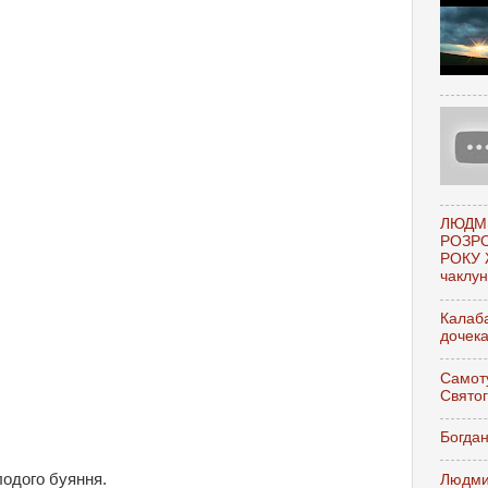
ЛЮДМ
РОЗР
РОКУ 
чаклунк
Калаба
дочек
Самоту
Свято
Богдан
одого буяння.
Людми