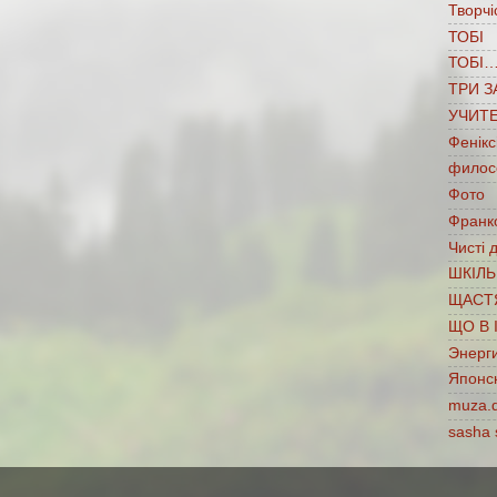
Творчі
ТОБІ
ТОБІ
ТРИ З
УЧИТ
Фенікс
филос
Фото
Франко
Чисті 
ШКІЛЬ
ЩАСТ
ЩО В 
Энерг
Японс
muza.
sasha 