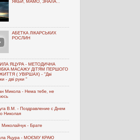
ЯКБИ, МАМО, ЗНАЛА...
АБЕТКА ЛІКАРСЬКИХ
РОСЛИН
ИЛА ЯЦУРА - МЕТОДИЧНА
ОБКА МАСАЖУ ДІТЯМ ПЕРШОГО
ЖИТТЯ ( УВІРШАХ) - "Дві
и - дві руки "
н Микола - Нема тебе, не
аюсь
га В.М. - Поздравление с Днем
го Николая
 Миколайчук - Брате
ла Яцура - МОЄМУ КРАЮ