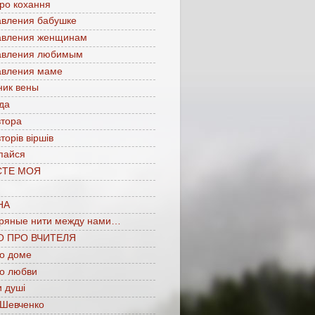
про кохання
авления бабушке
авления женщинам
авления любимым
авления маме
ник вены
да
втора
торів віршів
пайся
СТЕ МОЯ
НА
ряные нити между нами…
О ПРО ВЧИТЕЛЯ
 о доме
 о любви
 душі
 Шевченко