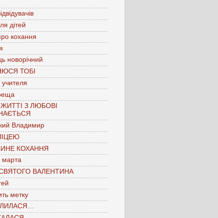
ідвідувачів
для дітей
про кохання
я
ць новорічний
НЮСЯ ТОБІ
 учителя
реща
 ЖИТТІ З ЛЮБОВІ
НАЄТЬСЯ
кий Владимир
ЛІЦЕЮ
БИНЕ КОХАННЯ
 марта
 СВЯТОГО ВАЛЕНТИНА
тей
ть метку
ЛИЛАСЯ…
КАЛАСЯ