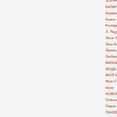
ЗОРЯН
КАЛИН
Керівн
Книги
Коляд
Л. Яцу
Леся У
Ліна К
Лірика
Любов
МИХАЙ
МОДА
МОЯ 
Моя С
муза
НОВО
Олена 
Павло
ПАХН