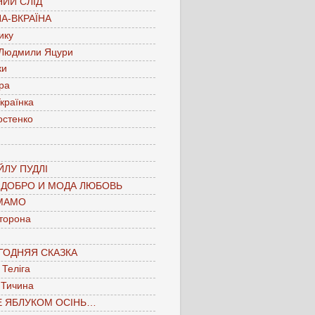
ИЙ СЛІД
А-ВКРАЇНА
ику
 Людмили Яцури
ки
ра
країнка
остенко
ЛУ ПУДЛІ
 ДОБРО И МОДА ЛЮБОВЬ
МАМО
торона
ГОДНЯЯ СКАЗКА
Теліга
 Тичина
Е ЯБЛУКОМ ОСІНЬ…