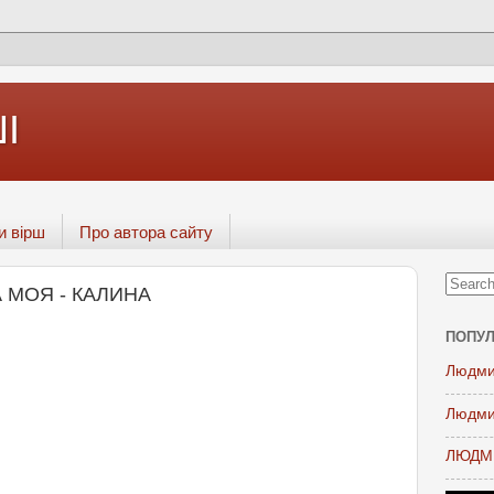
І
и вірш
Про автора сайту
А МОЯ - КАЛИНА
ПОПУЛ
Людми
Людми
ЛЮДМИ