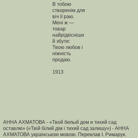
В тобою
створенім для
віч її раю.
Мені ж —
товар
найрідкісніши
й збути:
Твою любов і
ніжність
продаю.
1913
АННА АХМАТОВА - «Твой белый дом и тихий сад
оставлю» («Твій білий дім і тихий сад залишу») - АННА
АХМАТОВА українською мовою. Переклав І. Римарук.