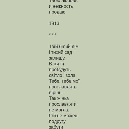
Твою любовь
и нежность
продаю.
1913
* * *
Твій білий дім
і тихий сад
залишу.
В житті
пребудуть
світло і зола.
Тебе, тебе мої
прославлять
вірші –
Так жінка
прославляти
не могла.
І ти не можеш
подругу
забути