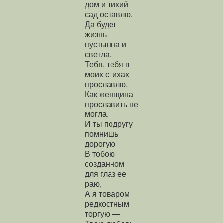
дом и тихий
сад оставлю.
Да будет
жизнь
пустынна и
светла.
Тебя, тебя в
моих стихах
прославлю,
Как женщина
прославить не
могла.
И ты подругу
помнишь
дорогую
В тобою
созданном
для глаз ее
раю,
А я товаром
редкостным
торгую —