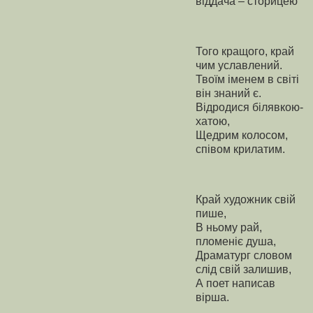
віддача – сторицею
Того кращого, край
чим уславлений.
Твоїм іменем в світі
він знаний є.
Відродися білявкою-
хатою,
Щедрим колосом,
співом крилатим.
Край художник свій
пише,
В ньому рай,
пломеніє душа,
Драматург словом
слід свій залишив,
А поет написав
вірша.