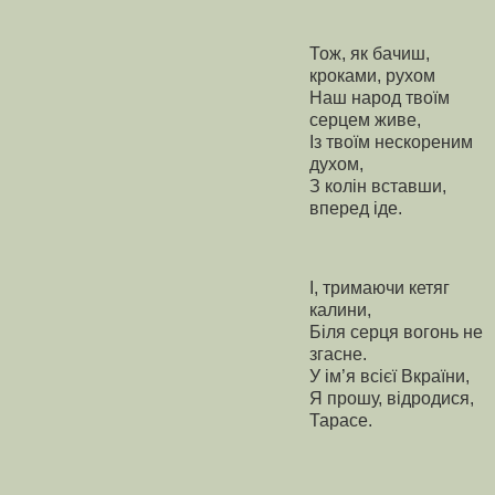
Тож, як бачиш,
кроками, рухом
Наш народ твоїм
серцем живе,
Із твоїм нескореним
духом,
З колін вставши,
вперед іде.
І, тримаючи кетяг
калини,
Біля серця вогонь не
згасне.
У ім’я всієї Вкраїни,
Я прошу, відродися,
Тарасе.