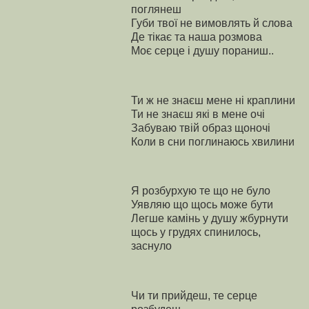
поглянеш
Губи твої не вимовлять й слова
Де тікає та наша розмова
Моє серце і душу пораниш..
Ти ж не знаєш мене ні краплини
Ти не знаєш які в мене очі
Забуваю твій образ щоночі
Коли в сни поглинаюсь хвилини
Я розбурхую те що не було
Уявляю що щось може бути
Легше камінь у душу жбурнути
щось у грудях спинилось,
заснуло
Чи ти прийдеш, те серце