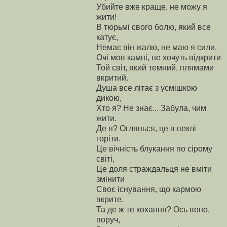
Убийте вже краще, не можу я
жити!
В тюрьмі свого болю, який все
катує,
Немає він жалю, не маю я сили.
Очі мов камні, не хочуть відкрити
Той світ, який темний, плямами
вкритий.
Душа все літає з усмішкою
дикою,
Хто я? Не знає... Забула, чим
жити.
Де я? Оглянься, це в пеклі
горіти.
Це вічність блукання по сірому
світі,
Це доля страждальця не вміти
змінити
Своє існування, що кармою
вкрите.
Та де ж те кохання? Ось воно,
поруч,