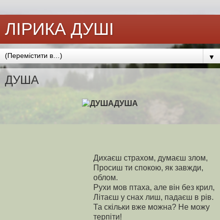
ЛІРИКА ДУШІ
▼
ДУША
ДУША
Дихаєш страхом, думаєш злом,
Просиш ти спокою, як завжди,
облом.
Рухи мов птаха, але він без крил,
Літаєш у снах лиш, падаєш в рів.
Та скільки вже можна? Не можу
терпіти!