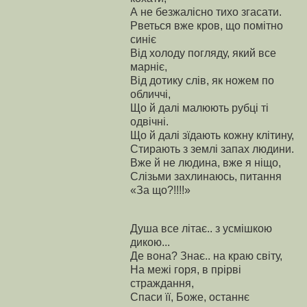
А не безжалісно тихо згасати.
Рветься вже кров, що помітно
синіє
Від холоду погляду, який все
марніє,
Від дотику слів, як ножем по
обличчі,
Що й далі малюють рубці ті
одвічні.
Що й далі зїдають кожну клітину,
Стирають з землі запах людини.
Вже й не людина, вже я ніщо,
Слізьми захлинаюсь, питання
«За що?!!!!»
Душа все літає.. з усмішкою
дикою...
Де вона? Знає.. на краю світу,
На межі горя, в прірві
страждання,
Спаси її, Боже, останнє