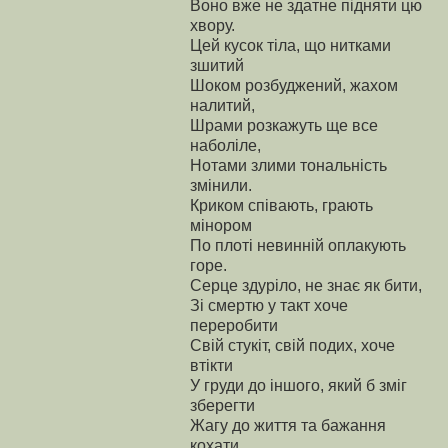
Воно вже не здатне підняти цю
хвору.
Цей кусок тіла, що нитками
зшитий
Шоком розбуджений, жахом
налитий,
Шрами розкажуть ще все
наболіле,
Нотами злими тональність
змінили.
Криком співають, грають
мінором
По плоті невинній оплакують
горе.
Серце здуріло, не знає як бити,
Зі смертю у такт хоче
переробити
Свій стукіт, свій подих, хоче
втікти
У груди до іншого, який б зміг
зберегти
Жагу до життя та бажання
кохати,