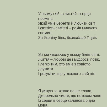
У ньому сяйва чистий з серця
промінь,
Який уміє берегти й любити світ,
І святість пам’яті – років минулих
спомин,
За Україну біль,
безрадний
її цвіт.
Усі ми
крапочки
у цьому білім світі.
Життя – любові це і мудрості потік.
І легко тим, хто вміє з совістю
дружити
І розуміти, що у кожного свій пік.
Я дякую за кожне ваше слово,
Джерельно-чисте, що потоком лине
Із серця в серце калинова рідна
мова,