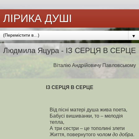
ЛІРИКА ДУШІ
▼
Людмила Яцура - ІЗ СЕРЦЯ В СЕРЦЕ
Віталію Андрійовичу Павловському
ІЗ СЕРЦЯ В СЕРЦЕ
Від пісні матері душа жива поета,
Бабусі вишиванки, то – мелодія
тепла,
А три сестри – це тополині злети
Життя, повернутого
чолом до добра
.