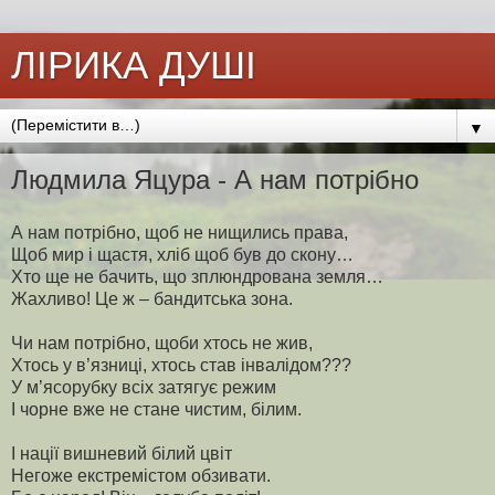
ЛІРИКА ДУШІ
▼
Людмила Яцура - А нам потрібно
А нам потрібно, щоб не нищились права,
Щоб мир і щастя, хліб щоб був до скону…
Хто ще не бачить, що зплюндрована земля…
Жахливо! Це ж – бандитська зона.
Чи нам потрібно, щоби хтось не жив,
Хтось у в’язниці, хтось став інвалідом???
У м’ясорубку всіх затягує режим
І чорне вже не стане чистим, білим.
І нації вишневий білий цвіт
Негоже екстремістом обзивати.