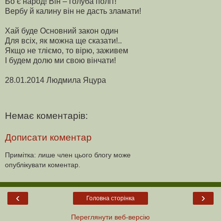
Бо є народ! Він – голуба політ!
Вербу й калину він не дасть зламати!
Хай буде Основний закон один
Для всіх, як можна ще сказати!..
Якщо не тліємо, то вірю, заживем
І будем долю ми свою вінчати!
28.01.2014 Людмила Яцура
Немає коментарів:
Дописати коментар
Примітка: лише член цього блогу може
опублікувати коментар.
‹
›
Головна сторінка
Переглянути веб-версію