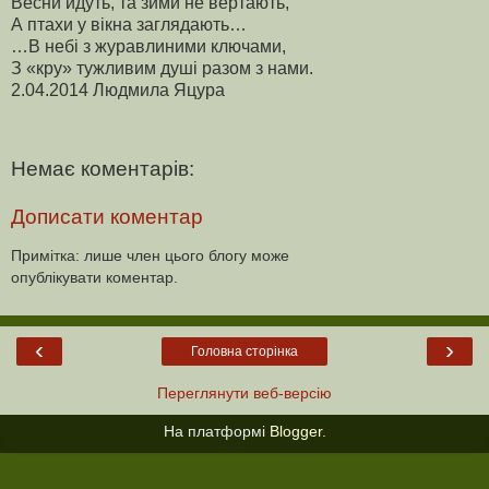
Весни йдуть, та зими не вертають,
А птахи у вікна заглядають…
…В небі з журавлиними ключами,
З «кру» тужливим душі разом з нами.
2.04.2014 Людмила Яцура
Немає коментарів:
Дописати коментар
Примітка: лише член цього блогу може
опублікувати коментар.
‹
›
Головна сторінка
Переглянути веб-версію
На платформі
Blogger
.