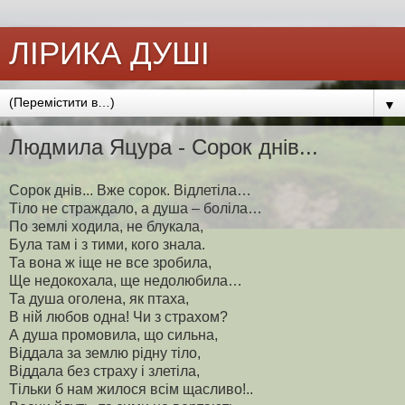
ЛІРИКА ДУШІ
▼
Людмила Яцура - Сорок днів...
Сорок днів... Вже сорок. Відлетіла…
Тіло не страждало, а душа – боліла…
По землі ходила, не блукала,
Була там і з тими, кого знала.
Та вона ж іще не все зробила,
Ще недокохала, ще недолюбила…
Та душа оголена, як птаха,
В ній любов одна! Чи з страхом?
А душа промовила, що сильна,
Віддала за землю рідну тіло,
Віддала без страху і злетіла,
Тільки б нам жилося всім щасливо!..